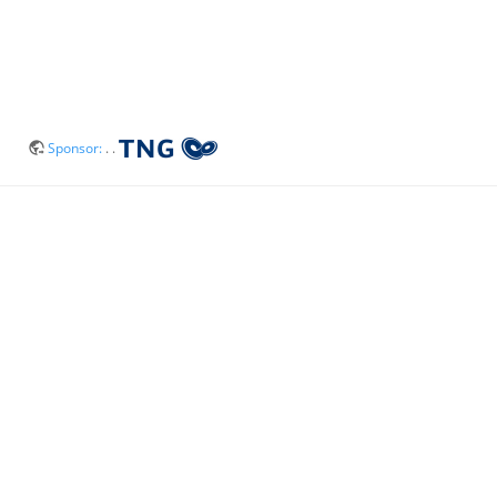
Sponsor:
. .