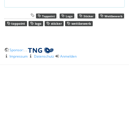
,
,
,
Toppoint
Logo
Sticker
Wettbewerb
toppoint
logo
sticker
wettbewerb
Sponsor:
. .
Impressum
Datenschutz
Anmelden