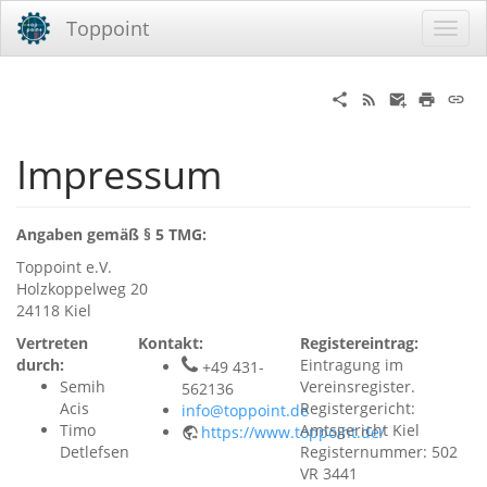
Toppoint
Impressum
Angaben gemäß § 5 TMG:
Toppoint e.V.
Holzkoppelweg 20
24118 Kiel
Vertreten
Kontakt:
Registereintrag:
durch:
Eintragung im
+49 431-
Semih
Vereinsregister.
562136
Acis
Registergericht:
info@toppoint.de
Timo
Amtsgericht Kiel
https://www.toppoint.de/
Detlefsen
Registernummer: 502
VR 3441