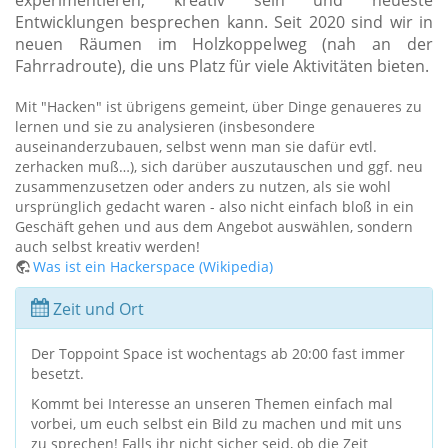
experimentieren, kreativ sein und neueste
Entwicklungen besprechen kann. Seit 2020 sind wir in
neuen Räumen im Holzkoppelweg (nah an der
Fahrradroute), die uns Platz für viele Aktivitäten bieten.
Mit "Hacken" ist übrigens gemeint, über Dinge genaueres zu
lernen und sie zu analysieren (insbesondere
auseinanderzubauen, selbst wenn man sie dafür evtl.
zerhacken muß…), sich darüber auszutauschen und ggf. neu
zusammenzusetzen oder anders zu nutzen, als sie wohl
ursprünglich gedacht waren - also nicht einfach bloß in ein
Geschäft gehen und aus dem Angebot auswählen, sondern
auch selbst kreativ werden!
Was ist ein Hackerspace (Wikipedia)
Zeit und Ort
Der Toppoint Space ist wochentags ab 20:00 fast immer
besetzt.
Kommt bei Interesse an unseren Themen einfach mal
vorbei, um euch selbst ein Bild zu machen und mit uns
zu sprechen! Falls ihr nicht sicher seid, ob die Zeit