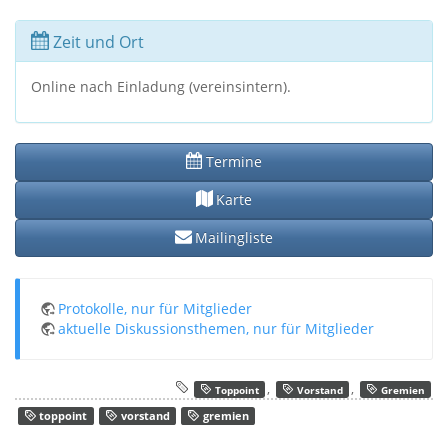
Zeit und Ort
Online nach Einladung (vereinsintern).
Termine
Karte
Mailingliste
Protokolle, nur für Mitglieder
aktuelle Diskussionsthemen, nur für Mitglieder
,
,
Toppoint
Vorstand
Gremien
toppoint
vorstand
gremien