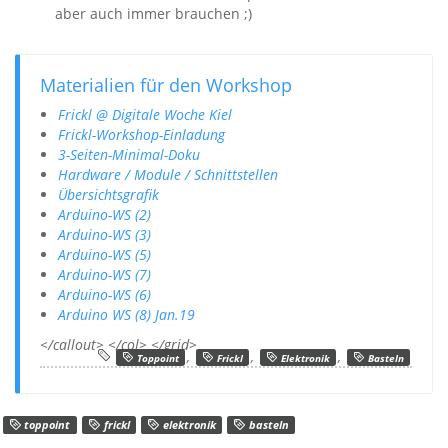
aber auch immer brauchen ;)
Materialien für den Workshop
Frickl @ Digitale Woche Kiel
Frickl-Workshop-Einladung
3-Seiten-Minimal-Doku
Hardware / Module / Schnittstellen
Übersichtsgrafik
Arduino-WS (2)
Arduino-WS (3)
Arduino-WS (5)
Arduino-WS (7)
Arduino-WS (6)
Arduino WS (8) Jan.19
</callout> </col> </grid>
,
,
,
Toppoint
Frickl
Elektronik
Basteln
toppoint
frickl
elektronik
basteln