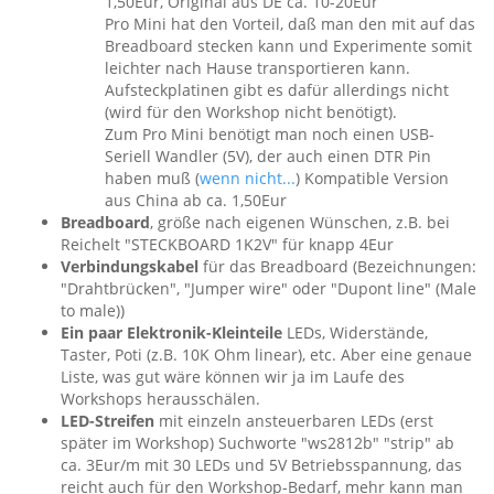
1,50Eur, Original aus DE ca. 10-20Eur
Pro Mini hat den Vorteil, daß man den mit auf das
Breadboard stecken kann und Experimente somit
leichter nach Hause transportieren kann.
Aufsteckplatinen gibt es dafür allerdings nicht
(wird für den Workshop nicht benötigt).
Zum Pro Mini benötigt man noch einen USB-
Seriell Wandler (5V), der auch einen DTR Pin
haben muß (
wenn nicht...
) Kompatible Version
aus China ab ca. 1,50Eur
Breadboard
, größe nach eigenen Wünschen, z.B. bei
Reichelt "STECKBOARD 1K2V" für knapp 4Eur
Verbindungskabel
für das Breadboard (Bezeichnungen:
"Drahtbrücken", "Jumper wire" oder "Dupont line" (Male
to male))
Ein paar Elektronik-Kleinteile
LEDs, Widerstände,
Taster, Poti (z.B. 10K Ohm linear), etc. Aber eine genaue
Liste, was gut wäre können wir ja im Laufe des
Workshops herausschälen.
LED-Streifen
mit einzeln ansteuerbaren LEDs (erst
später im Workshop) Suchworte "ws2812b" "strip" ab
ca. 3Eur/m mit 30 LEDs und 5V Betriebsspannung, das
reicht auch für den Workshop-Bedarf, mehr kann man