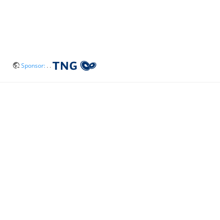
Sponsor:
. .