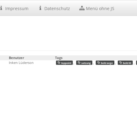
Impressum
Datenschutz
Menü ohne JS
Benutzer
Tags
Inken Lüderson
,
,
,
,
toppoint
satzung
beitraege
beitritt