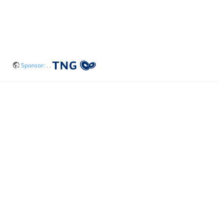
Sponsor:
. .