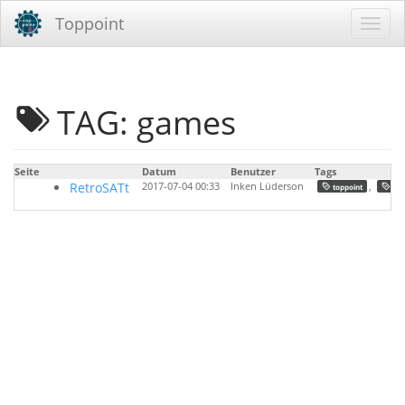
Toppoint
TAG: games
Seite
Datum
Benutzer
Tags
RetroSATt
2017-07-04 00:33
Inken Lüderson
,
toppoint
ret