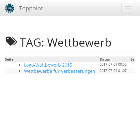
Toppoint
TAG: Wettbewerb
Seite
Datum
Benu
Logo-Wettbewerb 2015
2017-07-09 00:53
Wettbewerbe für Verbesserungen
2017-07-09 01:07