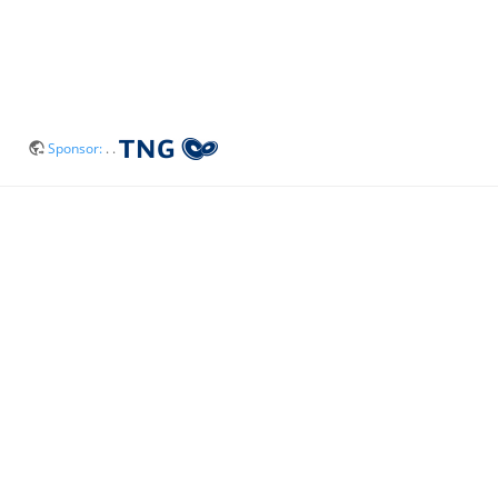
Sponsor:
. .