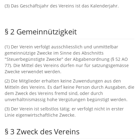
‭(‬3‭) ‬Das Geschäftsjahr des Vereins ist das Kalenderjahr.
§ ‬2‭ ‬Gemeinnützigkeit
‭(‬1‭) ‬Der Verein verfolgt ausschliesslich und unmittelbar
gemeinnützige Zwecke im Sinne des Abschnitts‭
"‬Steuerbegünstigte Zwecke‭" ‬der Abgabenordnung‭ (§ ‬52‭ ‬AO‭
‬77‭)‬.‭ ‬Die Mittel des Vereins dürfen nur für satzungsgemässe
Zwecke verwendet werden.
‭(‬2‭) ‬Die Mitglieder erhalten keine Zuwendungen aus den
Mitteln des Vereins.‭ ‬Es darf keine Person durch Ausgaben,‭ ‬die
dem Zweck des Vereins fremd sind,‭ ‬oder durch
unverhältnismässig hohe Vergütungen begünstigt werden.
‭(‬3‭) ‬Der Verein ist selbstlos tätig‭; ‬er verfolgt nicht in erster
Linie eigenwirtschaftliche Zwecke.
§ ‬3‭ ‬Zweck des Vereins