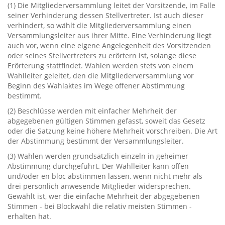
‭(‬1‭) ‬Die Mitgliederversammlung leitet der Vorsitzende,‭ ‬im Falle
seiner Verhinderung dessen Stellvertreter.‭ ‬Ist auch dieser
verhindert,‭ ‬so wählt die Mitgliederversammlung einen
Versammlungsleiter aus ihrer Mitte.‭ ‬Eine Verhinderung liegt
auch vor,‭ ‬wenn eine eigene Angelegenheit des Vorsitzenden
oder seines Stellvertreters zu erörtern ist,‭ ‬solange diese
Erörterung stattfindet.‭ ‬Wahlen werden stets von einem
Wahlleiter geleitet,‭ ‬den die Mitgliederversammlung vor
Beginn des Wahlaktes im Wege offener Abstimmung
bestimmt.
‭(‬2‭) ‬Beschlüsse werden mit einfacher Mehrheit der
abgegebenen gültigen Stimmen gefasst,‭ ‬soweit das Gesetz
oder die Satzung keine höhere Mehrheit vorschreiben.‭ ‬Die Art
der Abstimmung bestimmt der Versammlungsleiter.
‭(‬3‭) ‬Wahlen werden grundsätzlich einzeln in geheimer
Abstimmung durchgeführt.‭ ‬Der Wahlleiter kann offen
und/oder en bloc abstimmen lassen,‭ ‬wenn nicht mehr als
drei persönlich anwesende Mitglieder widersprechen.‭
‬Gewählt ist,‭ ‬wer die einfache Mehrheit der abgegebenen
Stimmen‭ ‬-‭ ‬bei Blockwahl die relativ meisten Stimmen‭ ‬-‭
‬erhalten hat.