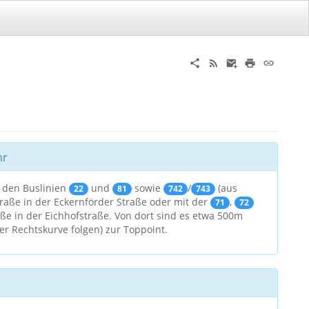
hr
t den Buslinien
und
sowie
/
(aus
22
81
742
743
straße in der Eckernförder Straße oder mit der
,
71
72
aße in der Eichhofstraße. Von dort sind es etwa 500m
r Rechtskurve folgen) zur Toppoint.