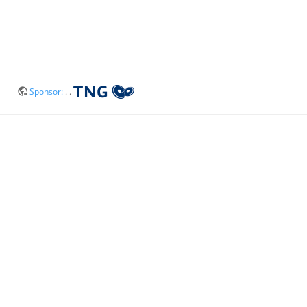
Sponsor:
. .