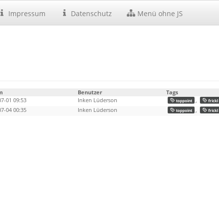
Impressum
Datenschutz
Menü ohne JS
m
Benutzer
Tags
07-01 09:53
Inken Lüderson
,
toppoint
frickl
07-04 00:35
Inken Lüderson
,
toppoint
frickl