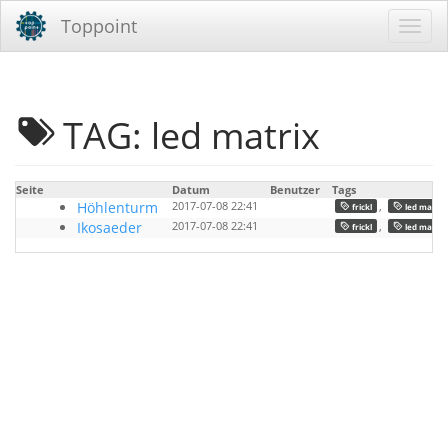
Toppoint
TAG: led matrix
Seite
Datum
Benutzer
Tags
Höhlenturm
2017-07-08 22:41
,
frickl
led matrix
Ikosaeder
2017-07-08 22:41
,
frickl
led matrix