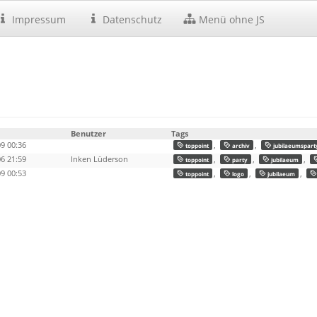
Impressum
Datenschutz
Menü ohne JS
Benutzer
Tags
9 00:36
,
,
toppoint
archiv
jubilaeumspart
6 21:59
Inken Lüderson
,
,
,
toppoint
party
jubilaeum
9 00:53
,
,
,
toppoint
logo
jubilaeum