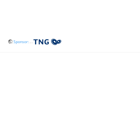
Sponsor:
. .