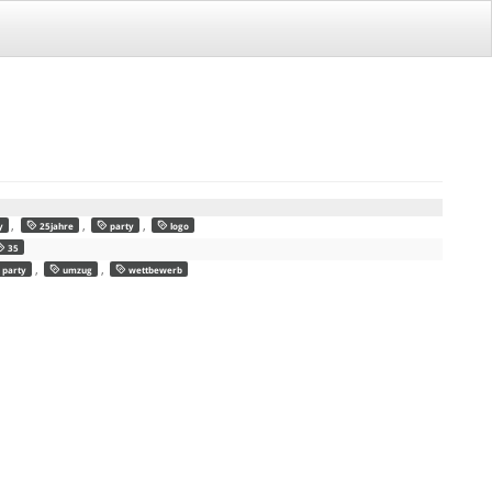
,
,
,
y
25jahre
party
logo
35
,
,
party
umzug
wettbewerb