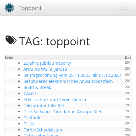
Toppoint
TAG: toppoint
Seite
Datu
25Jahre Jubiläumsparty
2017-0
Arduino WS (8) Jan.19
2019-0
Beitragsordnung vom 25.11.2023, ab 01.12.2023
2017-0
Besonderes elektronisches Anwaltspostfach
2018-1
Build & Break
2021-0
CAcert
2017-0
EDV-Technik und Serverdienste
2017-0
Felixprinter felix 3.0
2018-0
Free Software Foundation Gruppe Kiel
2017-0
Freifunk
2017-0
Frickl
2017-0
Förde-Schaukästen
2020-0
Gefrickelte Dinge
2017-0