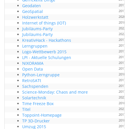
Geodaten
2017-0
GeoSpatial
2017-0
Holzwerkstatt
2020-0
Internet of things (IOT)
2018-0
Jubiläums-Party
2022-0
Jubiläums-Party
2022-0
KreativHack - Hackathons
2017-0
Lerngruppen
2017-0
Logo-Wettbewerb 2015
2017-0
LPI - Aktuelle Schulungen
2017-0
NIXORAMA
2017-0
Open Data
2017-0
Python-Lerngruppe
2018-0
RetroSATt
2017-0
Sachspenden
2017-0
Science-Monday: Chaos and more
2017-0
Solartechnik
2023-0
Time Freeze Box
2018-0
Titel
2023-0
Toppoint-Homepage
2017-0
TP 3D-Drucker
2018-0
Umzug 2015
2017-0