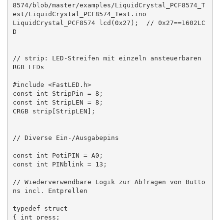
8574/blob/master/examples/LiquidCrystal_PCF8574_T
est/LiquidCrystal_PCF8574_Test.ino

LiquidCrystal_PCF8574 lcd(0x27);  // 0x27==1602LC
D

// strip: LED-Streifen mit einzeln ansteuerbaren 
RGB LEDs

#include <FastLED.h>

const int StripPin = 8;

const int StripLEN = 8;

CRGB strip[StripLEN];

// Diverse Ein-/Ausgabepins

const int PotiPIN = A0;

const int PINblink = 13;

// Wiederverwendbare Logik zur Abfragen von Butto
ns incl. Entprellen

typedef struct

{ int press;
