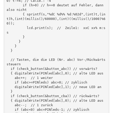
0) t-=4; // Calib.: -4

        if (h>0) // h==0 deutet auf Fehler, dann 
also nicht

        { sprintf(s,"%dC %d%% %d:%02d",(int)t,(in
t)h,(int)(millis()/60000),(int)((millis()/1000)%6
0));

          lcd.print(s);  //  Zeile1:  xxC xx% m:s
s

        }

      }

    }

  }

  // Tasten, die die LED (Nr. abc) Vor-/Rückwärts 
steuern

  if (check_button(&button_abc)) // vorwärts?

  { digitalWrite(PINled[abc],0); // alte LED aus

    abc++;  // 1 weiter

    if (abc>=PINleds) abc=0; // zyklisch

    digitalWrite(PINled[abc],1); // neue LED an

  }

  if (check_button(&button_cba)) // rückwärts?

  { digitalWrite(PINled[abc],0); // alte LED aus

    abc--;  // 1 zurück

    if (abc<0) abc=PINleds-1; // zyklisch
