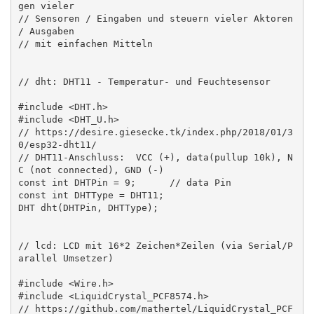
gen vieler

// Sensoren / Eingaben und steuern vieler Aktoren 
/ Ausgaben

// mit einfachen Mitteln

// dht: DHT11 - Temperatur- und Feuchtesensor

#include <DHT.h>

#include <DHT_U.h>

// https://desire.giesecke.tk/index.php/2018/01/3
0/esp32-dht11/

// DHT11-Anschluss:  VCC (+), data(pullup 10k), N
C (not connected), GND (-) 

const int DHTPin = 9;      // data Pin

const int DHTType = DHT11;

DHT dht(DHTPin, DHTType);

// lcd: LCD mit 16*2 Zeichen*Zeilen (via Serial/P
arallel Umsetzer)

#include <Wire.h>

#include <LiquidCrystal_PCF8574.h>

// https://github.com/mathertel/LiquidCrystal_PCF