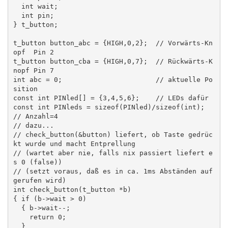
  int wait;

  int pin;

} t_button;

t_button button_abc = {HIGH,0,2};  // Vorwärts-Kn
opf  Pin 2

t_button button_cba = {HIGH,0,7};  // Rückwärts-K
nopf Pin 7

int abc = 0;                       // aktuelle Po
sition

const int PINled[] = {3,4,5,6};    // LEDs dafür 

const int PINleds = sizeof(PINled)/sizeof(int); 
// Anzahl=4

// dazu...

// check_button(&button) liefert, ob Taste gedrüc
kt wurde und macht Entprellung

// (wartet aber nie, falls nix passiert liefert e
s 0 (false))

// (setzt voraus, daß es in ca. 1ms Abständen auf
gerufen wird)

int check_button(t_button *b)

{ if (b->wait > 0)

  { b->wait--;

    return 0;

  }
