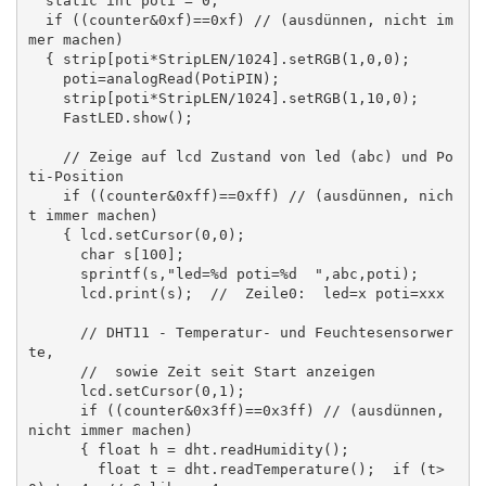
  static int poti = 0;

  if ((counter&0xf)==0xf) // (ausdünnen, nicht im
mer machen)

  { strip[poti*StripLEN/1024].setRGB(1,0,0);

    poti=analogRead(PotiPIN);

    strip[poti*StripLEN/1024].setRGB(1,10,0);

    FastLED.show();

    // Zeige auf lcd Zustand von led (abc) und Po
ti-Position

    if ((counter&0xff)==0xff) // (ausdünnen, nich
t immer machen)

    { lcd.setCursor(0,0);

      char s[100];

      sprintf(s,"led=%d poti=%d  ",abc,poti);

      lcd.print(s);  //  Zeile0:  led=x poti=xxx

      // DHT11 - Temperatur- und Feuchtesensorwer
te,

      //  sowie Zeit seit Start anzeigen

      lcd.setCursor(0,1);

      if ((counter&0x3ff)==0x3ff) // (ausdünnen, 
nicht immer machen)

      { float h = dht.readHumidity();

        float t = dht.readTemperature();  if (t>