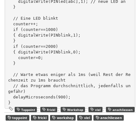
    digitalWrite(PINled[abc],1); // neue LED an

  }

  // Eine LED blinkt

  counter++;

  if (counter==1000)

  { digitalWrite(PINblink,1);

  }

  if (counter==2000)

  { digitalWrite(PINblink,0);

    counter=0;

  }

  // Warte etwas eniger als 1ms (weil Rest der Re
chenzeit zu 1ms braucht

  // das Programm durchschnittlich, jedenfalls un
gefähr)

  delayMicroseconds(900);

,
,
,
,
Toppoint
Frickl
Workshop
viel
anschliessen
toppoint
frickl
workshop
viel
anschliessen