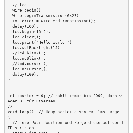
  // lcd

  Wire.begin();

  Wire.beginTransmission(0x27);

  int error = Wire.endTransmission();

  delay(100);

  lcd.begin(16,2);

  lcd.clear();

  lcd.print("Hello world!");

  lcd.setBacklight(15);

  //lcd.blink();

  lcd.noBlink();

  //lcd.cursor();

  lcd.noCursor();

  delay(100);

}

int counter = 0; // zählt immer bis 2000, dann wi
eder 0, für Diverses

//

void loop()  // Hauptschleife von ca. 1ms Länge

{ 

  // Lese Poti-Position und Zeige diese auf dem L
ED strip an
