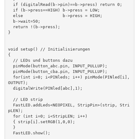
  if (digitalRead(b->pin)==b->press) return 0;

  if (b->press==HIGH) b->press = LOW;

  else                b->press = HIGH;

  b->wait=50;

  return !(b->press);

}

void setup() // Initialisierungen

{

  // LEDs und buttons dazu

  pinMode(button_abc.pin, INPUT_PULLUP);

  pinMode(button_cba.pin, INPUT_PULLUP);

  for(int i=0; i<PINleds; i++) pinMode(PINled[i], 
OUTPUT);

  digitalWrite(PINled[abc],1);

  // LED strip

  FastLED.addLeds<NEOPIXEL, StripPin>(strip, Stri
pLEN);

  for (int i=0; i<StripLEN; i++)

  { strip[i].setRGB(1,0,0);

  }

  FastLED.show();
